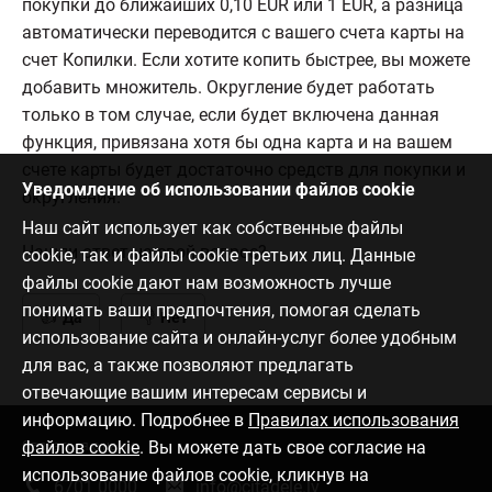
покупки до ближайших 0,10 EUR или 1 EUR, а разница
автоматически переводится с вашего счета карты на
счет Копилки. Если хотите копить быстрее, вы можете
добавить множитель. Округление будет работать
только в том случае, если будет включена данная
функция, привязана хотя бы одна карта и на вашем
счете карты будет достаточно средств для покупки и
Уведомление об использовании файлов cookie
округления.
Наш сайт использует как собственные файлы
Нашли ответ на свой вопрос?
cookie, так и файлы cookie третьих лиц. Данные
файлы cookie дают нам возможность лучше
понимать ваши предпочтения, помогая сделать
Да
Нет
использование сайта и онлайн-услуг более удобным
для вас, а также позволяют предлагать
отвечающие вашим интересам сервисы и
информацию. Подробнее в
Правилах использования
файлов cookie
. Вы можете дать свое согласие на
Связаться с нами
использование файлов cookie, кликнув на
6701 0000
info@citadele.lv