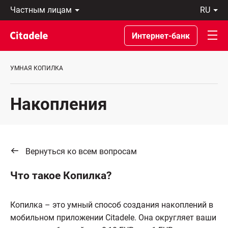
Частным
ru
лицам
Latviski
Предприятиям
По-
Интернет-банк
Private
русски
Banking
In
О
English
УМНАЯ КОПИЛКА
банке
C
REWARDS
Накопления
Вернуться ко всем вопросам
Что такое Копилка?
Копилка – это умный способ создания накоплений в
мобильном приложении Citadele. Она округляет ваши