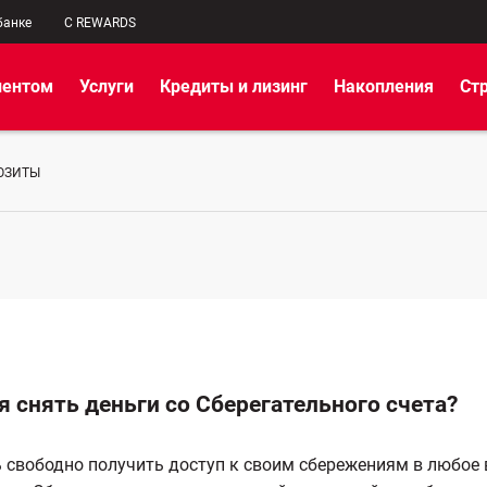
банке
C REWARDS
иентом
Услуги
Кредиты и лизинг
Накопления
Ст
ОЗИТЫ
я снять деньги со Сберегательного счета?
свободно получить доступ к своим сбережениям в любое 