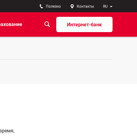
Полезно
Контакты
RU
рахование
Интернет-банк
время,