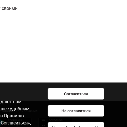
у своими
Согласиться
e дают нам
более удобным
Не согласиться
становить приложение
 в
Правилах
«Согласиться»,