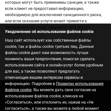
которых могут быть применимы санкции, а также
если клиент не предоставил информацию,
необходимую для исключения санкционного риска,
или если оказание услуги может привести к
неприемлемому риску нарушения или обхода
Уведомление об использовании файлов cookie
санкций.
Наш сайт использует как собственные файлы
Нашли ответ на свой вопрос?
cookie, так и файлы cookie третьих лиц. Данные
файлы cookie дают нам возможность лучше
понимать ваши предпочтения, помогая сделать
Да
Нет
использование сайта и онлайн-услуг более удобным
для вас, а также позволяют предлагать
отвечающие вашим интересам сервисы и
информацию. Подробнее в
Правилах использования
файлов cookie
. Вы можете дать свое согласие на
Связаться с нами
использование файлов cookie, кликнув на
6701 0000
info@citadele.lv
«Согласиться», или отклонить их, нажав на «Не
согласиться», а также вы можете в любой момент