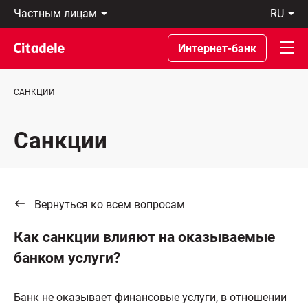
Частным
ru
лицам
Latviski
Предприятиям
По-
Интернет-банк
Private
русски
Banking
In
О
English
САНКЦИИ
банке
C
REWARDS
Санкции
Вернуться ко всем вопросам
Как санкции влияют на оказываемые
банком услуги?
Банк не оказывает финансовые услуги, в отношении