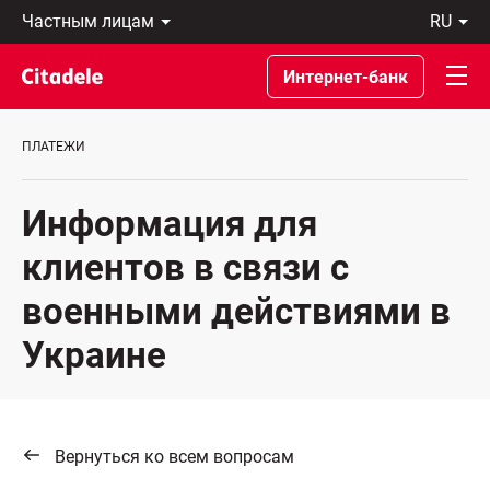
Частным
ru
лицам
Latviski
Предприятиям
По-
Интернет-банк
Private
русски
Banking
In
О
English
ПЛАТЕЖИ
банке
C
REWARDS
Информация для
клиентов в связи с
военными действиями в
Украине
Вернуться ко всем вопросам