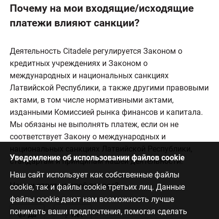
Почему на мои входящие/исходящие
платежи влияют санкции?
Деятельность Citadele регулируется Законом о
кредитных учреждениях и Законом о
международных и национальных санкциях
Латвийской Республики, а также другими правовыми
актами, в том числе нормативными актами,
изданными Комиссией рынка финансов и капитала.
Мы обязаны не выполнять платеж, если он не
соответствует Закону о международных и
национальных санкциях Латвийской Республики,
Уведомление об использовании файлов cookie
стандартам и принципам нашей деятельности.
Наш сайт использует как собственные файлы
Нашли ответ на свой вопрос?
cookie, так и файлы cookie третьих лиц. Данные
файлы cookie дают нам возможность лучше
понимать ваши предпочтения, помогая сделать
Да
Нет