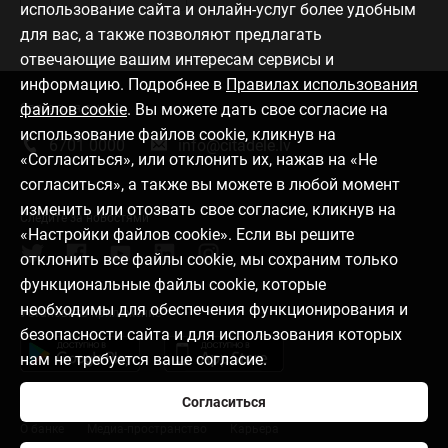
использование сайта и онлайн-услуг более удобным
для вас, а также позволяют предлагать
отвечающие вашим интересам сервисы и
информацию. Подробнее в
Правилах использования
файлов cookie
. Вы можете дать свое согласие на
Связаться с нами
использование файлов cookie, кликнув на
6701 0000
info@citadele.lv
«Согласиться», или отклонить их, нажав на «Не
согласиться», а также вы можете в любой момент
изменить или отозвать свое согласие, кликнув на
Следите за новостями
«Настройки файлов cookie». Если вы решите
отклонить все файлы cookie, мы сохраним только
функциональные файлы cookie, которые
необходимы для обеспечения функционирования и
Установить приложение
безопасности сайта и для использования которых
нам не требуется ваше согласие.
Согласиться
О банке
Медиа-пространство
Карьера