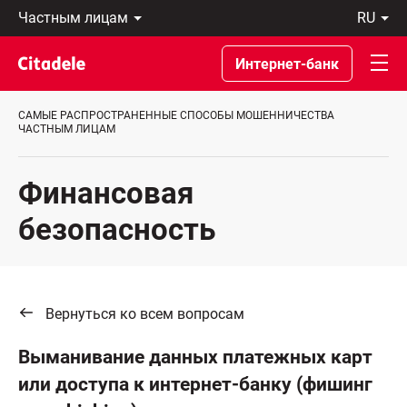
Частным
ru
лицам
Latviski
Предприятиям
По-
Интернет-банк
Private
русски
Banking
In
О
English
САМЫЕ РАСПРОСТРАНЕННЫЕ СПОСОБЫ МОШЕННИЧЕСТВА
банке
ЧАСТНЫМ ЛИЦАМ
C
REWARDS
Финансовая
безопасность
Вернуться ко всем вопросам
Выманивание данных платежных карт
или доступа к интернет-банку (фишинг