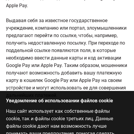
Apple Pay.
Выдавая себя за известное государственное
учреждение, компанию или портал, злоумышленники
предлагают перейти по ссылке, чтобы, например,
получить недоставленную посылку. При переходе по
поддельной ссылке появляются поля, в которые
необходимо ввести данные карты и код активации
Google Pay или Apple Pay. Таким образом, мошенники
получают возможность добавить вашу платежную
карту в кошелек Google Pay или Apple Pay на своем
устройстве и могут использовать ее для совершения
дальнейших платежей.
Уведомление об использовании файлов cookie
Наш сайт использует как собственные файлы
Нашли ответ на свой вопрос?
cookie, так и файлы cookie третьих лиц. Данные
файлы cookie дают нам возможность лучше
понимать ваши предпочтения, помогая сделать