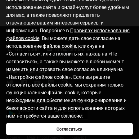
Да
Нет
использование сайта и онлайн-услуг более удобным
для вас, а также позволяют предлагать
отвечающие вашим интересам сервисы и
информацию. Подробнее в
Правилах использования
файлов cookie
. Вы можете дать свое согласие на
Связаться с нами
использование файлов cookie, кликнув на
6701 0000
info@citadele.lv
«Согласиться», или отклонить их, нажав на «Не
согласиться», а также вы можете в любой момент
изменить или отозвать свое согласие, кликнув на
Следите за новостями
«Настройки файлов cookie». Если вы решите
отклонить все файлы cookie, мы сохраним только
функциональные файлы cookie, которые
необходимы для обеспечения функционирования и
Установить приложение
безопасности сайта и для использования которых
нам не требуется ваше согласие.
Согласиться
О банке
Медиа-пространство
Карьера