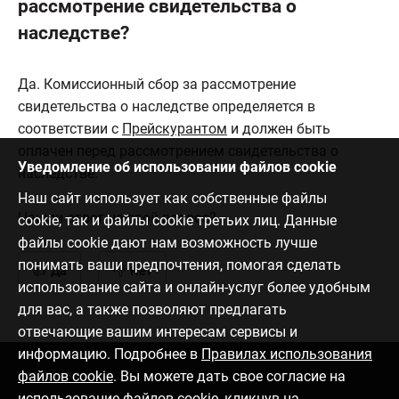
рассмотрение свидетельства о
наследстве?
Да. Комиссионный сбор за рассмотрение
свидетельства о наследстве определяется в
соответствии с
Прейскурантом
и должен быть
оплачен перед рассмотрением свидетельства о
Уведомление об использовании файлов cookie
наследстве.
Наш сайт использует как собственные файлы
Нашли ответ на свой вопрос?
cookie, так и файлы cookie третьих лиц. Данные
файлы cookie дают нам возможность лучше
понимать ваши предпочтения, помогая сделать
Да
Нет
использование сайта и онлайн-услуг более удобным
для вас, а также позволяют предлагать
отвечающие вашим интересам сервисы и
информацию. Подробнее в
Правилах использования
файлов cookie
. Вы можете дать свое согласие на
Связаться с нами
использование файлов cookie, кликнув на