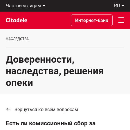
Частным
ru
лицам
Latviski
Предприятиям
По-
Интернет-банк
Private
русски
Banking
In
О
English
НАСЛЕДСТВА
банке
C
REWARDS
Доверенности,
наследства, решения
опеки
Вернуться ко всем вопросам
Есть ли комиссионный сбор за