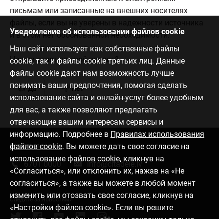
письмам или записанные на внешних носителях
файлы, если вы не уверены в надежности источника
Уведомление об использовании файлов cookie
и в этом нет обоснованной необходимости.
Наш сайт использует как собственные файлы
Нашли ответ на свой вопрос?
cookie, так и файлы cookie третьих лиц. Данные
файлы cookie дают нам возможность лучше
понимать ваши предпочтения, помогая сделать
Да
Нет
использование сайта и онлайн-услуг более удобным
для вас, а также позволяют предлагать
отвечающие вашим интересам сервисы и
информацию. Подробнее в
Правилах использования
файлов cookie
. Вы можете дать свое согласие на
Связаться с нами
использование файлов cookie, кликнув на
6701 0000
info@citadele.lv
«Согласиться», или отклонить их, нажав на «Не
согласиться», а также вы можете в любой момент
изменить или отозвать свое согласие, кликнув на
Следите за новостями
«Настройки файлов cookie». Если вы решите