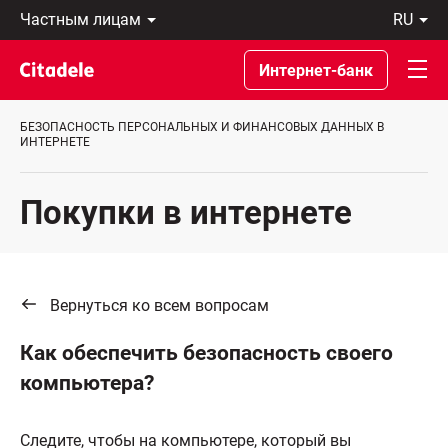
Частным
ru
лицам
Latviski
Предприятиям
По-
Интернет-банк
Private
русски
Banking
In
О
English
БЕЗОПАСНОСТЬ ПЕРСОНАЛЬНЫХ И ФИНАНСОВЫХ ДАННЫХ В
банке
ИНТЕРНЕТE
C
REWARDS
Покупки в интернете
Вернуться ко всем вопросам
Как обеспечить безопасность своего
компьютера?
Следите, чтобы на компьютере, который вы