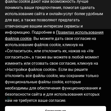
файлы cookie дают нам возможность лучше
понимать ваши предпочтения, помогая сделать
Да
Нет
использование сайта и онлайн-услуг более удобным
для вас, а также позволяют предлагать
отвечающие вашим интересам сервисы и
информацию. Подробнее в
Правилах использования
файлов cookie
. Вы можете дать свое согласие на
Связаться с нами
использование файлов cookie, кликнув на
6701 0000
info@citadele.lv
«Согласиться», или отклонить их, нажав на «Не
согласиться», а также вы можете в любой момент
изменить или отозвать свое согласие, кликнув на
Следите за новостями
«Настройки файлов cookie». Если вы решите
отклонить все файлы cookie, мы сохраним только
функциональные файлы cookie, которые
необходимы для обеспечения функционирования и
Установить приложение
безопасности сайта и для использования которых
нам не требуется ваше согласие.