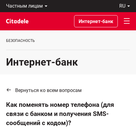
Частным
ru
лицам
Latviski
Предприятиям
По-
Интернет-банк
Private
русски
Banking
In
О
English
БЕЗОПАСНОСТЬ
банке
C
REWARDS
Интернет-банк
Вернуться ко всем вопросам
Как поменять номер телефона (для
связи с банком и получения SMS-
сообщений с кодом)?