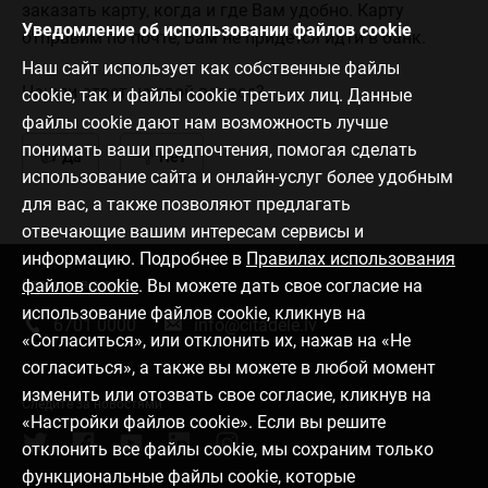
заказать карту, когда и где Вам удобно. Карту
Уведомление об использовании файлов cookie
отправим по почте, Вам не придется идти в банк.
Наш сайт использует как собственные файлы
Нашли ответ на свой вопрос?
cookie, так и файлы cookie третьих лиц. Данные
файлы cookie дают нам возможность лучше
понимать ваши предпочтения, помогая сделать
Да
Нет
использование сайта и онлайн-услуг более удобным
для вас, а также позволяют предлагать
отвечающие вашим интересам сервисы и
информацию. Подробнее в
Правилах использования
файлов cookie
. Вы можете дать свое согласие на
Связаться с нами
использование файлов cookie, кликнув на
6701 0000
info@citadele.lv
«Согласиться», или отклонить их, нажав на «Не
согласиться», а также вы можете в любой момент
изменить или отозвать свое согласие, кликнув на
Следите за новостями
«Настройки файлов cookie». Если вы решите
отклонить все файлы cookie, мы сохраним только
функциональные файлы cookie, которые