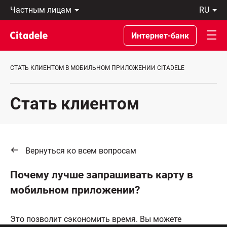
Частным
ru
лицам
Latviski
Предприятиям
По-
Интернет-банк
Private
русски
Banking
In
О
English
СТАТЬ КЛИЕНТОМ В МОБИЛЬНОМ ПРИЛОЖЕНИИ CITADELE
банке
C
REWARDS
Стать клиентом
Вернуться ко всем вопросам
Почему лучше запрашивать карту в
мобильном приложении?
Это позволит сэкономить время. Вы можете