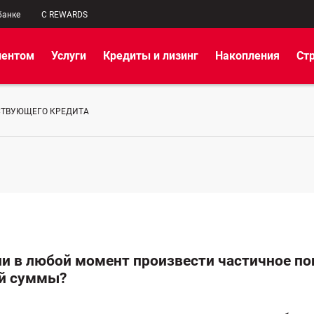
банке
C REWARDS
иентом
Услуги
Кредиты и лизинг
Накопления
Ст
ТВУЮЩЕГО КРЕДИТА
и в любой момент произвести частичное по
й суммы?