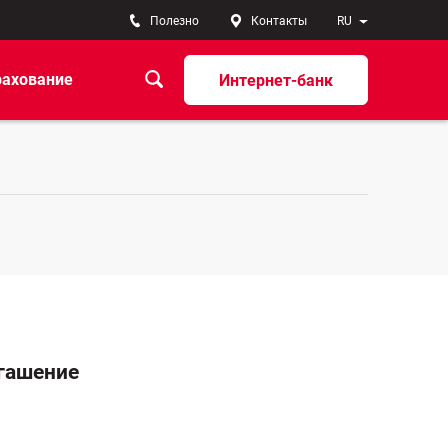
Полезно
Контакты
RU
рахование
Интернет-банк
гашение