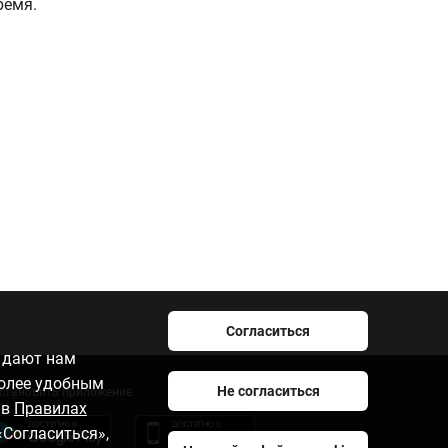
ремя.
Согласиться
e дают нам
более удобным
Не согласиться
становить приложение
 в
Правилах
«Согласиться»,