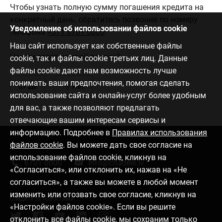
Чтобы узнать полную сумму погашения кредита на
конкретный день, обратитесь позвонив по номеру
Уведомление об использовании файлов cookie
телефона
+371 6701 0000
.
Наш сайт использует как собственные файлы
Нашли ответ на свой вопрос?
cookie, так и файлы cookie третьих лиц. Данные
файлы cookie дают нам возможность лучше
понимать ваши предпочтения, помогая сделать
Да
Нет
использование сайта и онлайн-услуг более удобным
для вас, а также позволяют предлагать
отвечающие вашим интересам сервисы и
информацию. Подробнее в
Правилах использования
файлов cookie
. Вы можете дать свое согласие на
Связаться с нами
использование файлов cookie, кликнув на
6701 0000
info@citadele.lv
«Согласиться», или отклонить их, нажав на «Не
согласиться», а также вы можете в любой момент
изменить или отозвать свое согласие, кликнув на
Следите за новостями
«Настройки файлов cookie». Если вы решите
отклонить все файлы cookie, мы сохраним только