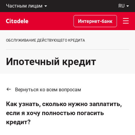
Частным
ru
лицам
Latviski
Предприятиям
По-
Интернет-банк
Private
русски
Banking
In
О
English
ОБСЛУЖИВАНИЕ ДЕЙСТВУЮЩЕГО КРЕДИТА
банке
C
REWARDS
Ипотечный кредит
Вернуться ко всем вопросам
Как узнать, сколько нужно заплатить,
если я хочу полностью погасить
кредит?