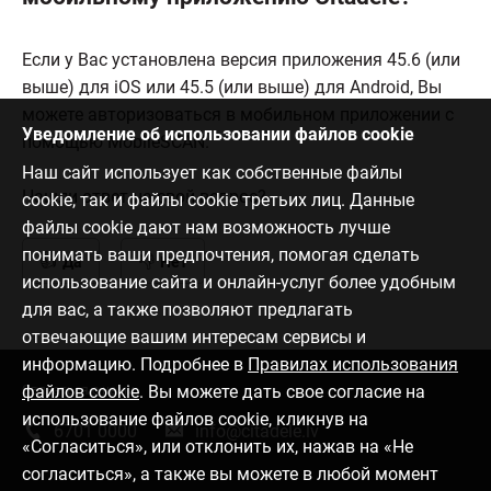
Если у Вас установлена версия приложения 45.6 (или
выше) для iOS или 45.5 (или выше) для Android, Вы
можете авторизоваться в мобильном приложении с
Уведомление об использовании файлов cookie
помощью MobileSCAN.
Наш сайт использует как собственные файлы
Нашли ответ на свой вопрос?
cookie, так и файлы cookie третьих лиц. Данные
файлы cookie дают нам возможность лучше
понимать ваши предпочтения, помогая сделать
Да
Нет
использование сайта и онлайн-услуг более удобным
для вас, а также позволяют предлагать
отвечающие вашим интересам сервисы и
информацию. Подробнее в
Правилах использования
файлов cookie
. Вы можете дать свое согласие на
Связаться с нами
использование файлов cookie, кликнув на
6701 0000
info@citadele.lv
«Согласиться», или отклонить их, нажав на «Не
согласиться», а также вы можете в любой момент