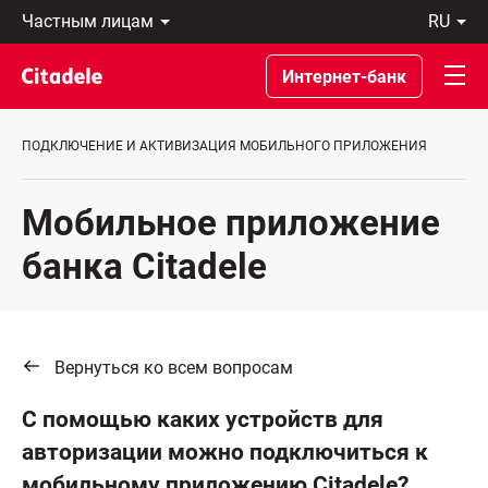
Частным
ru
лицам
Latviski
Предприятиям
По-
Интернет-банк
Private
русски
Banking
In
О
English
ПОДКЛЮЧЕНИЕ И АКТИВИЗАЦИЯ МОБИЛЬНОГО ПРИЛОЖЕНИЯ
банке
C
REWARDS
Мобильное приложение
банка Citadelе
Вернуться ко всем вопросам
С помощью каких устройств для
авторизации можно подключиться к
мобильному приложению Citadele?