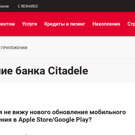
банке
C REWARDS
иентом
Услуги
Кредиты и лизинг
Накопления
Ст
М ПРИЛОЖЕНИИ
е банка Citadelе
я не вижу нового обновления мобильного
ия в Apple Store/Google Play?