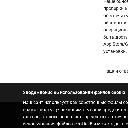
Наше обнов
проверки к
обеспечить
обновления
операционн
быть досту
App Store/G
установки.
Нашли отве
Уведомление об использовании файлов cookie
Наш сайт использует как собственные файлы coo
возможность лучше понимать ваши предпочтения
Связаться с нами
для вас, а также позволяют предлагать отвеч
6701 0000
info@citadele.lv
использования файлов cookie
. Вы можете дать 