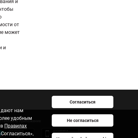
вания и
 чтобы
о
мости от
ие может
и и
Согласиться
e дают нам
более удобным
Не согласиться
становить приложение
 в
Правилах
«Согласиться»,