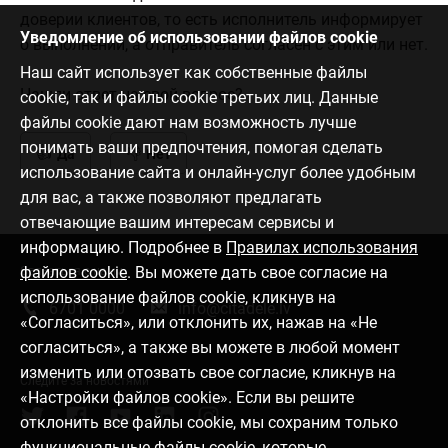
доверии клиентов, то есть исполнитель информирует
Уведомление об использовании файлов cookie
о выполнении, а отправитель согласен с этим или нет.
Наш сайт использует как собственные файлы
Нашли ответ на свой вопрос?
cookie, так и файлы cookie третьих лиц. Данные
файлы cookie дают нам возможность лучше
понимать ваши предпочтения, помогая сделать
Да
Нет
использование сайта и онлайн-услуг более удобным
для вас, а также позволяют предлагать
отвечающие вашим интересам сервисы и
информацию. Подробнее в
Правилах использования
файлов cookie
. Вы можете дать свое согласие на
Связаться с нами
использование файлов cookie, кликнув на
6701 0000
info@citadele.lv
«Согласиться», или отклонить их, нажав на «Не
согласиться», а также вы можете в любой момент
изменить или отозвать свое согласие, кликнув на
Следите за новостями
«Настройки файлов cookie». Если вы решите
отклонить все файлы cookie, мы сохраним только
функциональные файлы cookie, которые