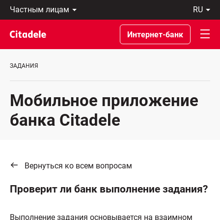
Частным
ru
лицам
Latviski
Предприятиям
По-
Интернет-банк
Private
русски
Banking
In
О
English
ЗАДАНИЯ
банке
C
REWARDS
Мобильное приложение
банка Citadelе
Вернуться ко всем вопросам
Проверит ли банк выполнение задания?
Выполнение задания основывается на взаимном