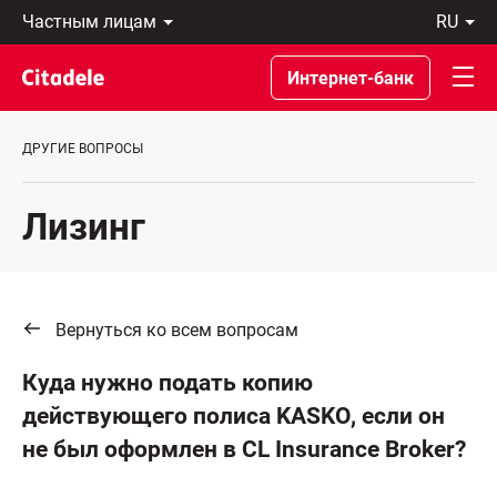
Частным
ru
лицам
Latviski
Предприятиям
По-
Интернет-банк
Private
русски
Banking
In
О
English
ДРУГИЕ ВОПРОСЫ
банке
C
REWARDS
Лизинг
Вернуться ко всем вопросам
Куда нужно подать копию
действующего полиса KASKO, если он
не был оформлен в CL Insurance Broker?