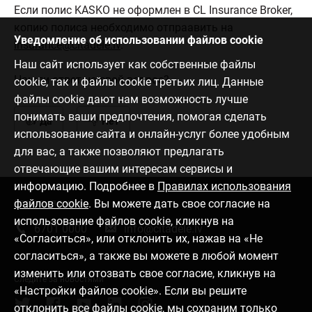
Если полис KASKO не оформлен в CL Insurance Broker,
копию полиса необходимо отпраавить на
Уведомление об использовании файлов cookie
insurance@citadele.lv
.
Наш сайт использует как собственные файлы
Нашли ответ на свой вопрос?
cookie, так и файлы cookie третьих лиц. Данные
файлы cookie дают нам возможность лучше
понимать ваши предпочтения, помогая сделать
Да
Нет
использование сайта и онлайн-услуг более удобным
для вас, а также позволяют предлагать
отвечающие вашим интересам сервисы и
информацию. Подробнее в
Правилах использования
файлов cookie
. Вы можете дать свое согласие на
Связаться с нами
использование файлов cookie, кликнув на
6701 0000
info@citadele.lv
«Согласиться», или отклонить их, нажав на «Не
согласиться», а также вы можете в любой момент
изменить или отозвать свое согласие, кликнув на
Следите за новостями
«Настройки файлов cookie». Если вы решите
отклонить все файлы cookie, мы сохраним только