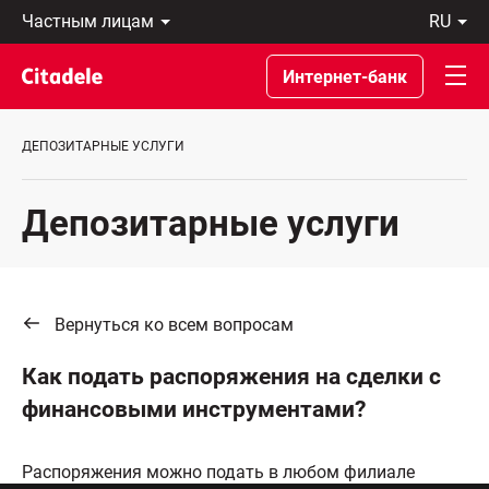
Частным
ru
лицам
Latviski
Предприятиям
По-
Интернет-банк
Private
русски
Banking
In
О
English
ДЕПОЗИТАРНЫЕ УСЛУГИ
банке
C
REWARDS
Депозитарные услуги
Вернуться ко всем вопросам
Как подать распоряжения на сделки с
финансовыми инструментами?
Распоряжения можно подать в любом филиале