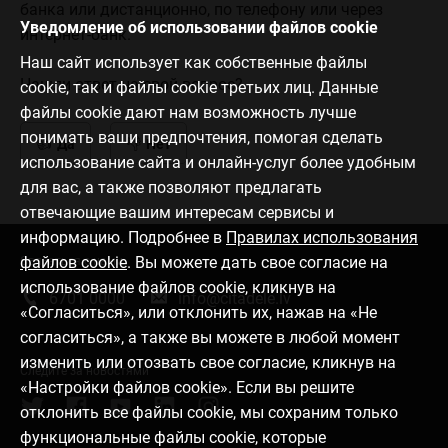
банка или дистанционно, по телефону или через
Уведомление об использовании файлов cookie
интернет-банк.
Наш сайт использует как собственные файлы
Нашли ответ на свой вопрос?
cookie, так и файлы cookie третьих лиц. Данные
файлы cookie дают нам возможность лучше
понимать ваши предпочтения, помогая сделать
Да
Нет
использование сайта и онлайн-услуг более удобным
для вас, а также позволяют предлагать
отвечающие вашим интересам сервисы и
информацию. Подробнее в
Правилах использования
файлов cookie
. Вы можете дать свое согласие на
Связаться с нами
использование файлов cookie, кликнув на
6701 0000
info@citadele.lv
«Согласиться», или отклонить их, нажав на «Не
согласиться», а также вы можете в любой момент
изменить или отозвать свое согласие, кликнув на
Следите за новостями
«Настройки файлов cookie». Если вы решите
отклонить все файлы cookie, мы сохраним только
функциональные файлы cookie, которые