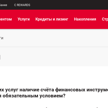
банке
C REWARDS
иентом
Услуги
Кредиты и лизинг
Накопления
Ст
ГИ
и
их услуг наличие счёта финансовых инструм
я обязательным условием?