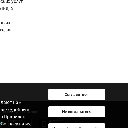
ских услуг
ний, а
совых
е, не
Согласиться
e дают нам
более удобным
Не согласиться
становить приложение
 в
Правилах
«Согласиться»,