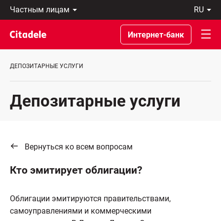
Частным
ru
лицам
Latviski
Предприятиям
По-
Интернет-банк
Private
русски
Banking
In
О
English
ДЕПОЗИТАРНЫЕ УСЛУГИ
банке
C
REWARDS
Депозитарные услуги
Вернуться ко всем вопросам
Кто эмитирует облигации?
Облигации эмитируются правительствами,
самоуправлениями и коммерческими