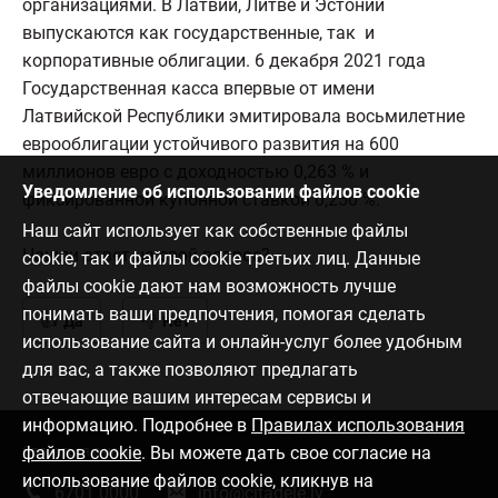
организациями. В Латвии, Литве и Эстонии
выпускаются как государственные, так и
корпоративные облигации. 6 декабря 2021 года
Государственная касса впервые от имени
Латвийской Республики эмитировала восьмилетние
еврооблигации устойчивого развития на 600
миллионов евро с доходностью 0,263 % и
Уведомление об использовании файлов cookie
фиксированной купонной ставкой 0,250 %.
Наш сайт использует как собственные файлы
Нашли ответ на свой вопрос?
cookie, так и файлы cookie третьих лиц. Данные
файлы cookie дают нам возможность лучше
понимать ваши предпочтения, помогая сделать
Да
Нет
использование сайта и онлайн-услуг более удобным
для вас, а также позволяют предлагать
отвечающие вашим интересам сервисы и
информацию. Подробнее в
Правилах использования
файлов cookie
. Вы можете дать свое согласие на
Связаться с нами
использование файлов cookie, кликнув на
6701 0000
info@citadele.lv