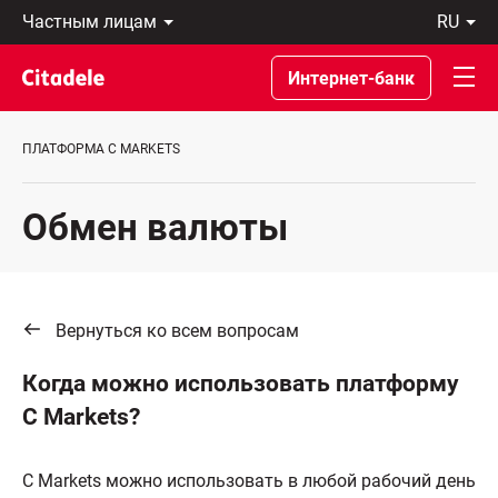
Частным
ru
лицам
Latviski
Предприятиям
По-
Интернет-банк
Private
русски
Banking
In
О
English
ПЛАТФОРМА C MARKETS
банке
C
REWARDS
Обмен валюты
Вернуться ко всем вопросам
Когда можно использовать платформу
C Markets?
C Markets можно использовать в любой рабочий день