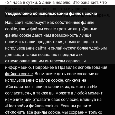
- 24 часа в сутки, 5 дней в неделю. Это означает, что
Bы можете обменивать валюты и управлять
Уведомление об использовании файлов cookie
валютными рисками в любое удобное для Bас время.
Наш сайт использует как собственные файлы
Нашли ответ на свой вопрос?
cookie, так и файлы cookie третьих лиц. Данные
файлы cookie дают нам возможность лучше
понимать ваши предпочтения, помогая сделать
Да
Нет
использование сайта и онлайн-услуг более удобным
для вас, а также позволяют предлагать
отвечающие вашим интересам сервисы и
информацию. Подробнее в
Правилах использования
файлов cookie
. Вы можете дать свое согласие на
Связаться с нами
использование файлов cookie, кликнув на
6701 0000
info@citadele.lv
«Согласиться», или отклонить их, нажав на «Не
согласиться», а также вы можете в любой момент
изменить или отозвать свое согласие, кликнув на
Следите за новостями
«Настройки файлов cookie». Если вы решите
отклонить все файлы cookie, мы сохраним только