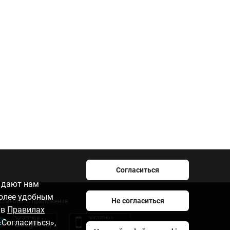
Согласиться
e дают нам
более удобным
Не согласиться
становить приложение
 в
Правилах
«Согласиться»,