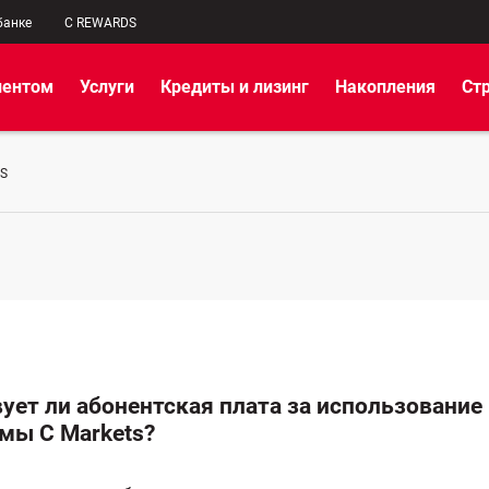
банке
C REWARDS
иентом
Услуги
Кредиты и лизинг
Накопления
Ст
S
ует ли абонентская плата за использование
мы C Markets?