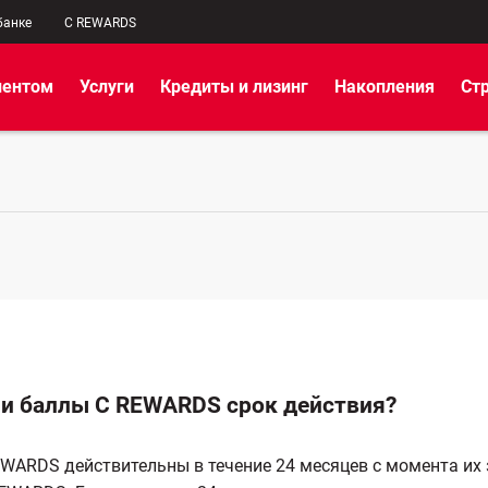
банке
C REWARDS
иентом
Услуги
Кредиты и лизинг
Накопления
Ст
и баллы C REWARDS срок действия?
WARDS действительны в течение 24 месяцев с момента их