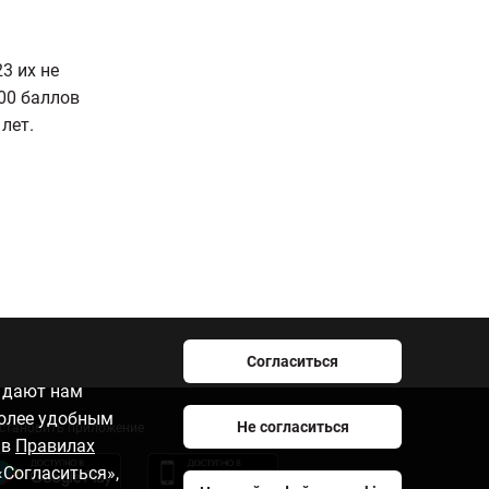
.
3 их не
000 баллов
лет.
Согласиться
e дают нам
более удобным
Не согласиться
становить приложение
 в
Правилах
«Согласиться»,