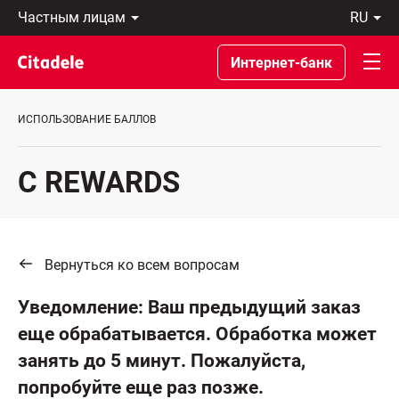
Частным
ru
лицам
Latviski
Предприятиям
По-
Интернет-банк
Private
русски
Banking
In
О
English
ИСПОЛЬЗОВАНИЕ БАЛЛОВ
банке
C
REWARDS
C REWARDS
Вернуться ко всем вопросам
Уведомление: Ваш предыдущий заказ
еще обрабатывается. Обработка может
занять до 5 минут. Пожалуйста,
попробуйте еще раз позже.