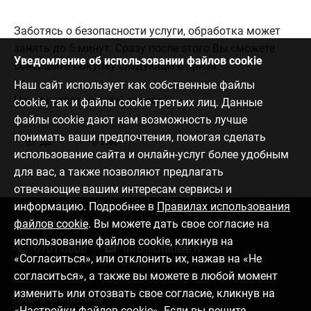
Заботясь о безопасности услуги, обработка может
занять до 5 минут. Сразу после этого Вы сможете
Уведомление об использовании файлов cookie
совершить покупку следующего приза.
Наш сайт использует как собственные файлы
Нашли ответ на свой вопрос?
cookie, так и файлы cookie третьих лиц. Данные
файлы cookie дают нам возможность лучше
понимать ваши предпочтения, помогая сделать
Да
Нет
использование сайта и онлайн-услуг более удобным
для вас, а также позволяют предлагать
отвечающие вашим интересам сервисы и
информацию. Подробнее в
Правилах использования
файлов cookie
. Вы можете дать свое согласие на
Связаться с нами
использование файлов cookie, кликнув на
6701 0000
info@citadele.lv
«Согласиться», или отклонить их, нажав на «Не
согласиться», а также вы можете в любой момент
изменить или отозвать свое согласие, кликнув на
Следите за новостями
«Настройки файлов cookie». Если вы решите