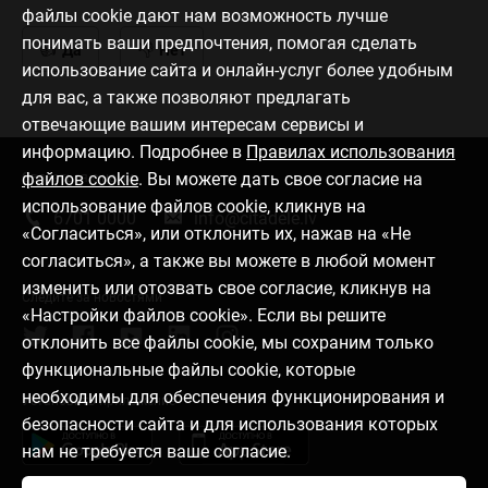
файлы cookie дают нам возможность лучше
понимать ваши предпочтения, помогая сделать
Да
Нет
использование сайта и онлайн-услуг более удобным
для вас, а также позволяют предлагать
отвечающие вашим интересам сервисы и
информацию. Подробнее в
Правилах использования
файлов cookie
. Вы можете дать свое согласие на
Связаться с нами
использование файлов cookie, кликнув на
6701 0000
info@citadele.lv
«Согласиться», или отклонить их, нажав на «Не
согласиться», а также вы можете в любой момент
изменить или отозвать свое согласие, кликнув на
Следите за новостями
«Настройки файлов cookie». Если вы решите
отклонить все файлы cookie, мы сохраним только
функциональные файлы cookie, которые
необходимы для обеспечения функционирования и
Установить приложение
безопасности сайта и для использования которых
нам не требуется ваше согласие.