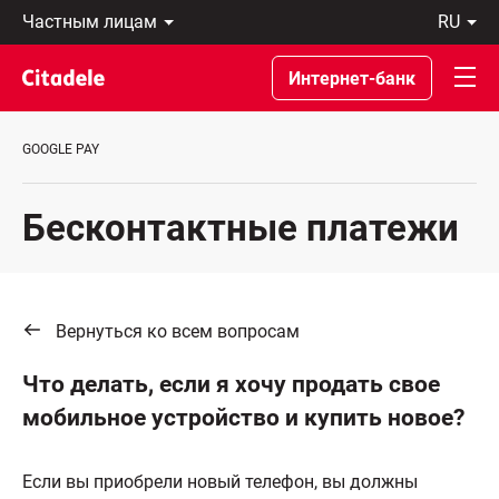
Частным
ru
лицам
Latviski
Предприятиям
По-
Интернет-банк
Private
русски
Banking
In
О
English
GOOGLE PAY
банке
C
REWARDS
Бесконтактные платежи
Вернуться ко всем вопросам
Что делать, если я хочу продать свое
мобильное устройство и купить новое?
Если вы приобрели новый телефон, вы должны