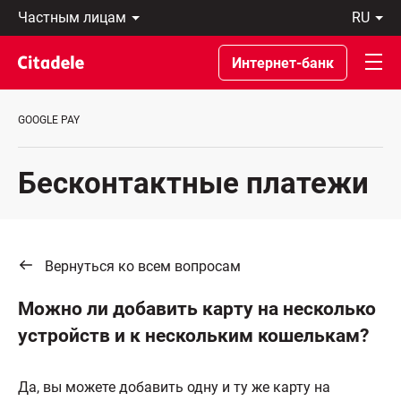
Частным
ru
лицам
Latviski
Предприятиям
По-
Интернет-банк
Private
русски
Banking
In
О
English
GOOGLE PAY
банке
C
REWARDS
Бесконтактные платежи
Вернуться ко всем вопросам
Можно ли добавить карту на несколько
устройств и к нескольким кошелькам?
Да, вы можете добавить одну и ту же карту на