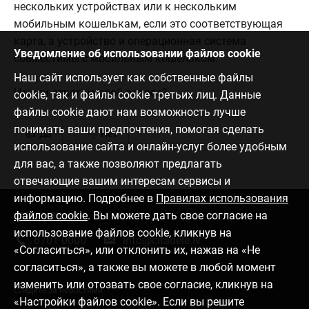
нескольких устройствах или к нескольким
мобильным кошелькам, если это соответствующая
карта, а устройство и операционная система
Уведомление об использовании файлов cookie
совместимы с мобильным кошельком.
Наш сайт использует как собственные файлы
Нашли ответ на свой вопрос?
cookie, так и файлы cookie третьих лиц. Данные
файлы cookie дают нам возможность лучше
понимать ваши предпочтения, помогая сделать
Да
Нет
использование сайта и онлайн-услуг более удобным
для вас, а также позволяют предлагать
отвечающие вашим интересам сервисы и
информацию. Подробнее в
Правилах использования
файлов cookie
. Вы можете дать свое согласие на
Связаться с нами
использование файлов cookie, кликнув на
6701 0000
info@citadele.lv
«Согласиться», или отклонить их, нажав на «Не
согласиться», а также вы можете в любой момент
изменить или отозвать свое согласие, кликнув на
Следите за новостями
«Настройки файлов cookie». Если вы решите