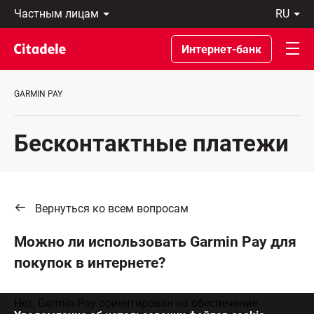
Частным
ru
лицам
Latviski
Предприятиям
По-
Интернет-банк
Private
русски
Banking
In
О
English
GARMIN PAY
банке
C
REWARDS
Бесконтактные платежи
Вернуться ко всем вопросам
Можно ли использовать Garmin Pay для
покупок в интернете?
Нет, Garmin Pay ориентирован на обеспечение