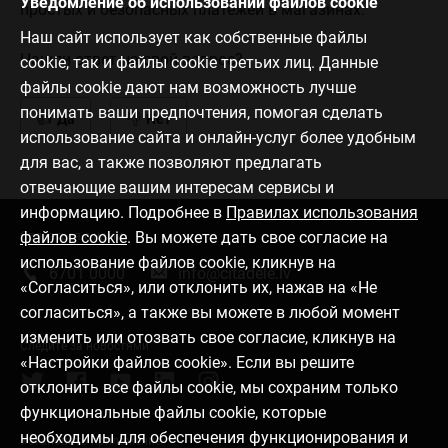
Уведомление об использовании файлов cookie
простых и безопасных платежей в магазинах.
Наш сайт использует как собственные файлы
Нашли ответ на свой вопрос?
cookie, так и файлы cookie третьих лиц. Данные
файлы cookie дают нам возможность лучше
понимать ваши предпочтения, помогая сделать
Да
Нет
использование сайта и онлайн-услуг более удобным
для вас, а также позволяют предлагать
отвечающие вашим интересам сервисы и
информацию. Подробнее в
Правилах использования
файлов cookie
. Вы можете дать свое согласие на
Связаться с нами
использование файлов cookie, кликнув на
6701 0000
info@citadele.lv
«Согласиться», или отклонить их, нажав на «Не
согласиться», а также вы можете в любой момент
изменить или отозвать свое согласие, кликнув на
Следите за новостями
«Настройки файлов cookie». Если вы решите
отклонить все файлы cookie, мы сохраним только
функциональные файлы cookie, которые
необходимы для обеспечения функционирования и
Установить приложение