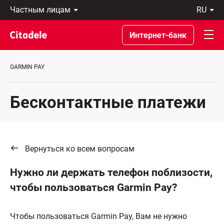
Частным
ru
лицам
Latviski
Предприятиям
По-
Интернет-банк
Private
русски
Banking
In
О
English
GARMIN PAY
банке
C
REWARDS
Бесконтактные платежи
Вернуться ко всем вопросам
Нужно ли держать телефон поблизости,
чтобы пользоваться Garmin Pay?
Чтобы пользоваться Garmin Pay, Вам не нужно