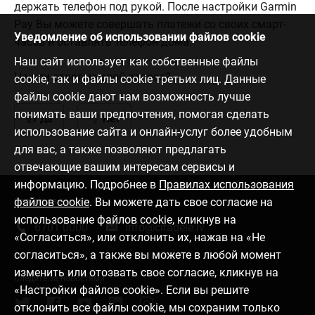
держать телефон под рукой. После настройки Garmin
Pay Вы можете совершать платежи со своих смарт-
Уведомление об использовании файлов cookie
часов и оставлять телефон дома.
Наш сайт использует как собственные файлы
Нашли ответ на свой вопрос?
cookie, так и файлы cookie третьих лиц. Данные
файлы cookie дают нам возможность лучше
понимать ваши предпочтения, помогая сделать
Да
Нет
использование сайта и онлайн-услуг более удобным
для вас, а также позволяют предлагать
отвечающие вашим интересам сервисы и
информацию. Подробнее в
Правилах использования
файлов cookie
. Вы можете дать свое согласие на
Связаться с нами
использование файлов cookie, кликнув на
6701 0000
info@citadele.lv
«Согласиться», или отклонить их, нажав на «Не
согласиться», а также вы можете в любой момент
изменить или отозвать свое согласие, кликнув на
Следите за новостями
«Настройки файлов cookie». Если вы решите
отклонить все файлы cookie, мы сохраним только