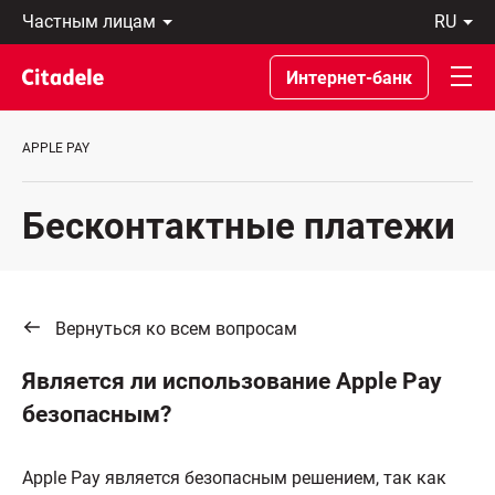
Частным
ru
лицам
Latviski
Предприятиям
По-
Интернет-банк
Private
русски
Banking
In
О
English
APPLE PAY
банке
C
REWARDS
Бесконтактные платежи
Вернуться ко всем вопросам
Является ли использование Apple Pay
безопасным?
Apple Pay является безопасным решением, так как