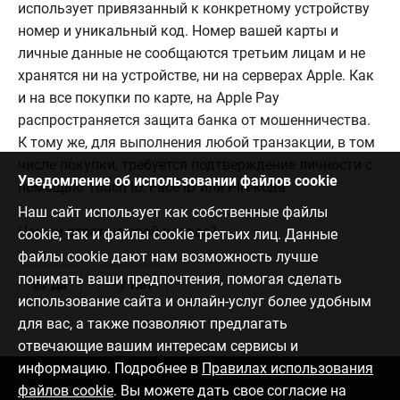
использует привязанный к конкретному устройству
номер и уникальный код. Номер вашей карты и
личные данные не сообщаются третьим лицам и не
хранятся ни на устройстве, ни на серверах Apple. Как
и на все покупки по карте, на Apple Pay
распространяется защита банка от мошенничества.
К тому же, для выполнения любой транзакции, в том
числе покупки, требуется подтверждение личности с
Уведомление об использовании файлов cookie
помощью Touch ID, Face ID или PIN-кода.
Наш сайт использует как собственные файлы
Нашли ответ на свой вопрос?
cookie, так и файлы cookie третьих лиц. Данные
файлы cookie дают нам возможность лучше
понимать ваши предпочтения, помогая сделать
Да
Нет
использование сайта и онлайн-услуг более удобным
для вас, а также позволяют предлагать
отвечающие вашим интересам сервисы и
информацию. Подробнее в
Правилах использования
файлов cookie
. Вы можете дать свое согласие на
Связаться с нами