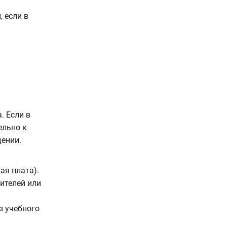
, если в
. Если в
ельно к
дении.
ая плата).
дителей или
з учебного