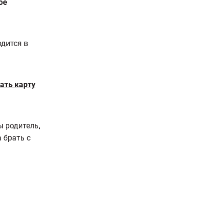
ое
одится в
ать карту
ы родитель,
 брать с