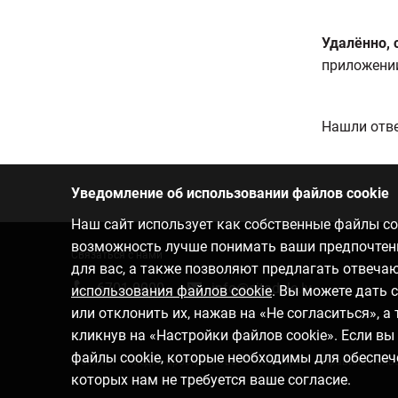
Удалённо, 
приложении 
Нашли отве
Уведомление об использовании файлов cookie
Наш сайт использует как собственные файлы coo
возможность лучше понимать ваши предпочтения
Связаться с нами
для вас, а также позволяют предлагать отвеч
6701 0000
info@citadele.lv
использования файлов cookie
. Вы можете дать 
или отклонить их, нажав на «Не согласиться», 
кликнув на «Настройки файлов cookie». Если в
файлы cookie, которые необходимы для обеспеч
О банке
Медиа-пространство
Карьера
Правила поль
которых нам не требуется ваше согласие.