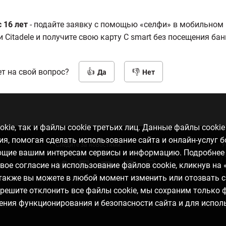
с 16 лет
- подайте заявку с помощью «селфи» в мобильном
Citadele и получите свою карту C smart без посещения банк
т на свой вопрос?
Да
Нет
kie, так и файлы cookie третьих лиц. Данные файлы cooki
, помогая сделать использование сайта и онлайн-услуг 
Следите за новостями
У
ающие вашим интересам сервисы и информацию. Подробнее
свое согласие на использование файлов cookie, кликнув на 
а также вы можете в любой момент изменить или отозвать с
ы решите отклонить все файлы cookie, мы сохраним только
ения функционирования и безопасности сайта и для испол
зования
Настройки файлов cookie
Обработка и защита персональных 