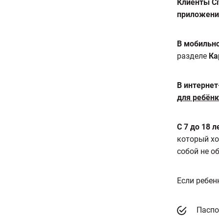
Клиенты Ci
приложение
В мобильн
разделе
К
В интернет
для ребён
С 7 до 18 
который хо
собой не о
Если ребенк
Паспо