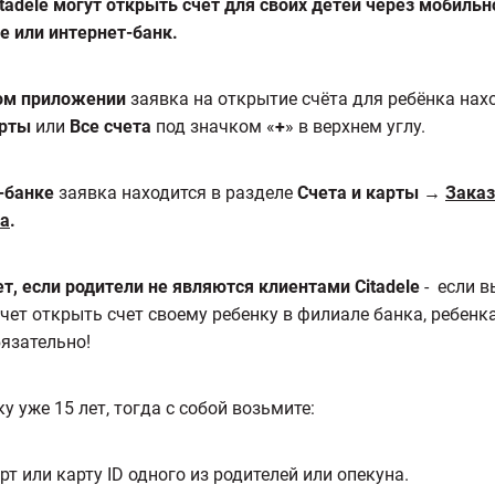
tadele могут открыть счёт для своих детей через мобильн
 или интернет-банк.
ом приложении
заявка на открытие счёта для ребёнка нах
арты
или
Все счета
под значком «
+
» в верхнем углу.
-банке
заявка находится в разделе
Счета и карты →
Заказ
кa
.
лет, если родители не являются клиентами Citadele
- если в
чет открыть счет своему ребенку в филиале банка, ребенка
бязательно!
у уже 15 лет, тогда с собой возьмите:
рт или карту ID одного из родителей или опекуна.