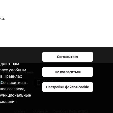
а.​
Согласиться
e дают нам
более удобным
Не согласиться
становить приложение
 в
Правилах
«Согласиться»,
Настройки файлов cookie
вое согласие,
 функциональные
ьзования
данных
citadele.lt
citadele.ee
Developers Portal (PSD2)