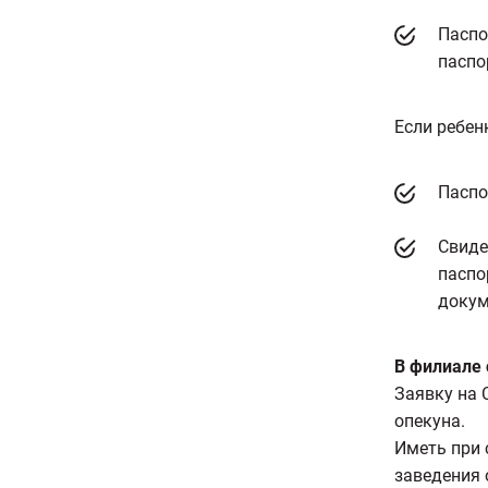
Паспо
паспо
Если ребенк
Паспо
Свиде
паспо
докум
В филиале 
Заявку на 
опекуна.
Иметь при 
заведения 