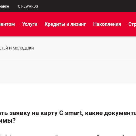
банке
C REWARDS
иентом
Услуги
Кредиты и лизинг
Накопления
Ст
ДЕТЕЙ И МОЛОДЕЖИ
ть заявку на карту C smart, какие документ
димы?