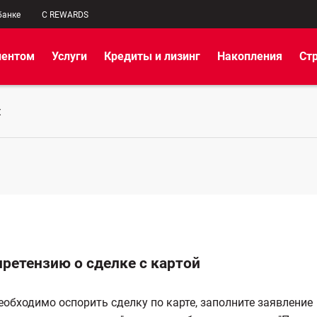
банке
C REWARDS
иентом
Услуги
Кредиты и лизинг
Накопления
Ст
Х
претензию о сделке с картой
еобходимо оспорить сделку по карте, заполните заявление