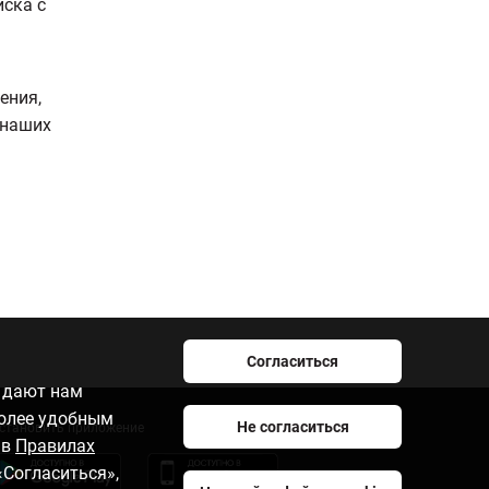
иска с
ения,
 наших
Согласиться
e дают нам
более удобным
Не согласиться
становить приложение
 в
Правилах
«Согласиться»,