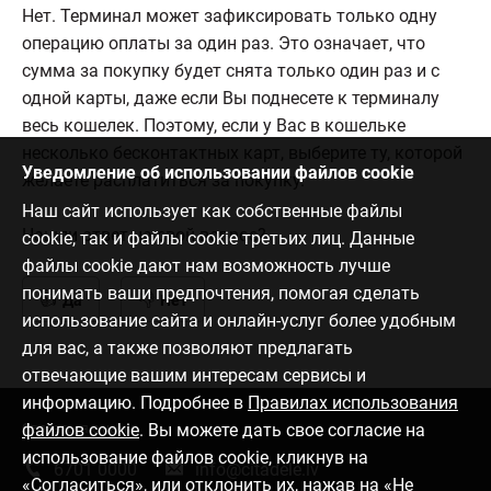
Нет. Терминал может зафиксировать только одну
операцию оплаты за один раз. Это означает, что
сумма за покупку будет снята только один раз и с
одной карты, даже если Вы поднесете к терминалу
весь кошелек. Поэтому, если у Вас в кошельке
несколько бесконтактных карт, выберите ту, которой
Уведомление об использовании файлов cookie
желаете расплатиться за покупку.
Наш сайт использует как собственные файлы
Нашли ответ на свой вопрос?
cookie, так и файлы cookie третьих лиц. Данные
файлы cookie дают нам возможность лучше
понимать ваши предпочтения, помогая сделать
Да
Нет
использование сайта и онлайн-услуг более удобным
для вас, а также позволяют предлагать
отвечающие вашим интересам сервисы и
информацию. Подробнее в
Правилах использования
файлов cookie
. Вы можете дать свое согласие на
Связаться с нами
использование файлов cookie, кликнув на
6701 0000
info@citadele.lv
«Согласиться», или отклонить их, нажав на «Не