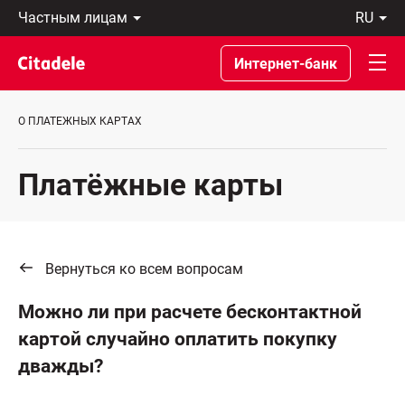
Частным
ru
лицам
Latviski
Предприятиям
По-
Интернет-банк
Private
русски
Banking
In
О
English
О ПЛАТЕЖНЫХ КАРТАХ
банке
C
REWARDS
Платёжные карты
Вернуться ко всем вопросам
Можно ли при расчете бесконтактной
картой случайно оплатить покупку
дважды?