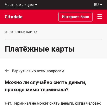
Частным
ru
лицам
Latviski
Предприятиям
По-
Интернет-банк
Private
русски
Banking
In
О
English
О ПЛАТЕЖНЫХ КАРТАХ
банке
C
REWARDS
Платёжные карты
Вернуться ко всем вопросам
Можно ли случайно снять деньги,
проходя мимо терминала?
Нет. Терминал не может снять деньги, когда человек