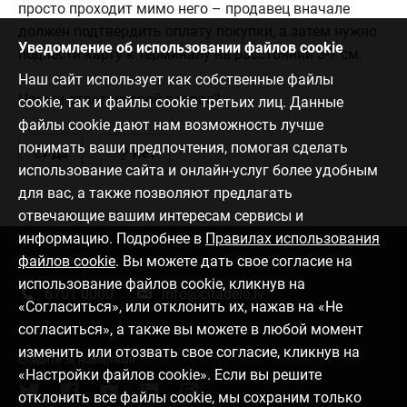
просто проходит мимо него – продавец вначале
должен подтвердить оплату покупки, а затем нужно
Уведомление об использовании файлов cookie
поднести карту к терминалу на расстоянии 3-7 см.
Наш сайт использует как собственные файлы
Нашли ответ на свой вопрос?
cookie, так и файлы cookie третьих лиц. Данные
файлы cookie дают нам возможность лучше
понимать ваши предпочтения, помогая сделать
Да
Нет
использование сайта и онлайн-услуг более удобным
для вас, а также позволяют предлагать
отвечающие вашим интересам сервисы и
информацию. Подробнее в
Правилах использования
файлов cookie
. Вы можете дать свое согласие на
Связаться с нами
использование файлов cookie, кликнув на
6701 0000
info@citadele.lv
«Согласиться», или отклонить их, нажав на «Не
согласиться», а также вы можете в любой момент
изменить или отозвать свое согласие, кликнув на
Следите за новостями
«Настройки файлов cookie». Если вы решите
отклонить все файлы cookie, мы сохраним только