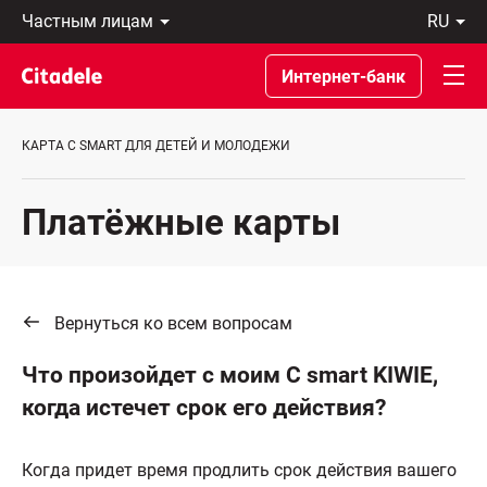
Частным
ru
лицам
Latviski
Предприятиям
По-
Интернет-банк
Private
русски
Banking
In
О
English
КАРТА C SMART ДЛЯ ДЕТЕЙ И МОЛОДЕЖИ
банке
C
REWARDS
Платёжные карты
Вернуться ко всем вопросам
Что произойдет с моим C smart KIWIE,
когда истечет срок его действия?
Когда придет время продлить срок действия вашего