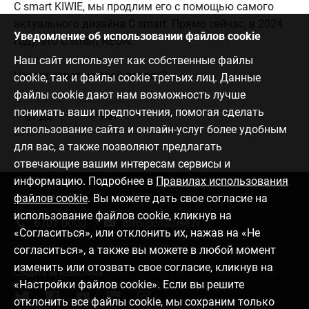
C smart KIWIE, мы продлим его с помощью самого
актуального дизайна C smart. Прямо сейчас, в 2024
Уведомление об использовании файлов cookie
году, это C smart NEON.
Наш сайт использует как собственные файлы
Нашли ответ на свой вопрос?
cookie, так и файлы cookie третьих лиц. Данные
файлы cookie дают нам возможность лучше
понимать ваши предпочтения, помогая сделать
Да
Нет
использование сайта и онлайн-услуг более удобным
для вас, а также позволяют предлагать
отвечающие вашим интересам сервисы и
информацию. Подробнее в
Правилах использования
файлов cookie
. Вы можете дать свое согласие на
Связаться с нами
использование файлов cookie, кликнув на
6701 0000
info@citadele.lv
«Согласиться», или отклонить их, нажав на «Не
согласиться», а также вы можете в любой момент
изменить или отозвать свое согласие, кликнув на
Следите за новостями
«Настройки файлов cookie». Если вы решите
отклонить все файлы cookie, мы сохраним только