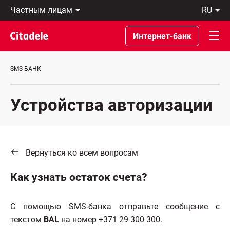
Частным
ru
лицам
Latviski
Предприятиям
По-
Интернет-банк
Private
русски
Banking
In
О
English
SMS-БАНК
банке
C
REWARDS
Устройства авторизации
Вернуться ко всем вопросам
Как узнать остаток счета?
С помощью SMS-банка отправьте сообщение с
текстом
BAL
на номер +371 29 300 300.