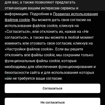
для вас, а также позволяют предлагать
отвечающие вашим интересам сервисы и
информацию. Подробнее в
Правилах использования
файлов cookie
. Вы можете дать свое согласие на
Связаться с нами
использование файлов cookie, кликнув на
6701 0000
info@citadele.lv
«Согласиться», или отклонить их, нажав на «Не
согласиться», а также вы можете в любой момент
изменить или отозвать свое согласие, кликнув на
Следите за новостями
«Настройки файлов cookie». Если вы решите
отклонить все файлы cookie, мы сохраним только
функциональные файлы cookie, которые
необходимы для обеспечения функционирования и
Установить приложение
безопасности сайта и для использования которых
нам не требуется ваше согласие.
Согласиться
О банке
Медиа-пространство
Карьера
Не согласиться
Правила пользования
Настройки файлов cookie