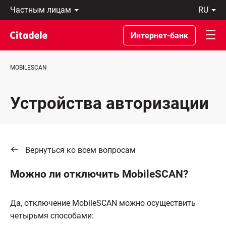
Частным
ru
лицам
Latviski
Предприятиям
По-
Интернет-банк
Private
русски
Banking
In
О
English
MOBILESCAN
банке
C
REWARDS
Устройства авторизации
Вернуться ко всем вопросам
Можно ли отключить MobileSCAN?
Да, отключение MobileSCAN можно осуществить
четырьмя способами: