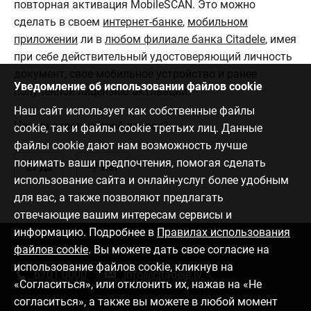
повторная активация MobileSCAN. Это можно
сделать в своем
интернет-банке
,
мобильном
приложении
ли в
любом филиале банка Citadele
, имея
при себе действительный удостоверяющий личность
документ, свое мобильное устройство и ранее
Уведомление об использовании файлов cookie
полученной лицензию активации.
Наш сайт использует как собственные файлы
Нашли ответ на свой вопрос?
cookie, так и файлы cookie третьих лиц. Данные
файлы cookie дают нам возможность лучше
понимать ваши предпочтения, помогая сделать
Да
Нет
использование сайта и онлайн-услуг более удобным
для вас, а также позволяют предлагать
отвечающие вашим интересам сервисы и
информацию. Подробнее в
Правилах использования
файлов cookie
. Вы можете дать свое согласие на
Связаться с нами
использование файлов cookie, кликнув на
6701 0000
info@citadele.lv
«Согласиться», или отклонить их, нажав на «Не
согласиться», а также вы можете в любой момент