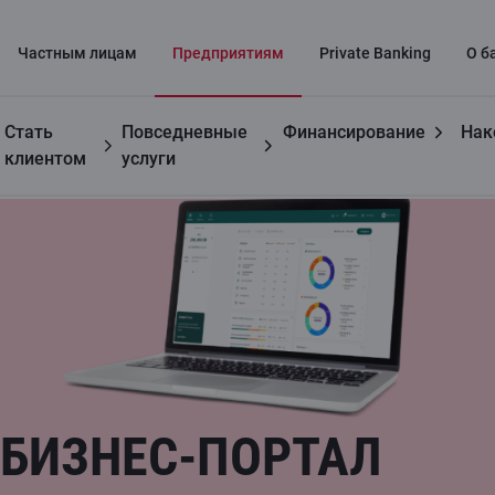
Частным лицaм
Предприятиям
Private Banking
О б
Стать
Повседневные
Финансирование
Нак
Предприятиям
Бизнес-портал Citadele
клиентом
услуги
БИЗНЕС-ПОРТАЛ