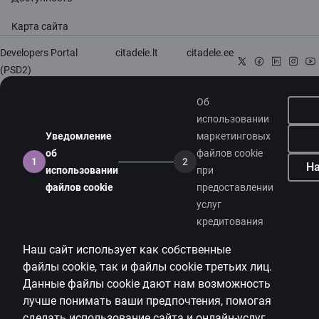
Карта сайта
Developers Portal
citadele.lt
citadele.ee
(PSD2)
Об
использовании
Уведомление
маркетинговых
об
файлов cookie
1
2
На
использовании
при
файлов cookie
предоставлении
услуг
кредитования
Наш сайт использует как собственные
файлы
cookie
, так и файлы
cookie
третьих лиц.
Данные файлы
cookie
дают нам возможность
лучше понимать ваши предпочтения, помогая
сделать использование сайта и онлайн-услуг