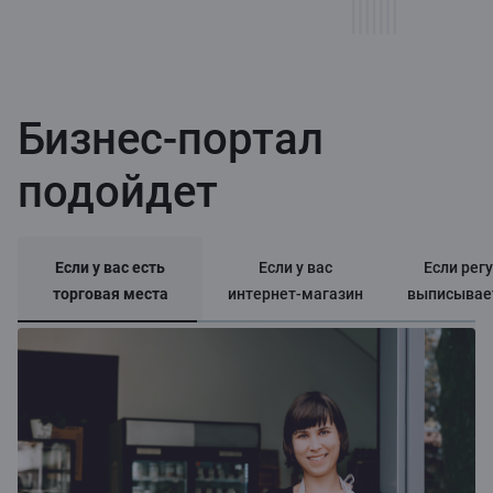
Бизнес-портал
подойдет
Если у вас есть
Если у вас
Если рег
торговая места
интернет-магазин
выписывает