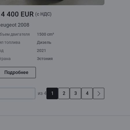
14 400 EUR
(c НДС)
eugeot 2008
бъем двигателя
1500 cm³
ип топлива
Дизель
од
2021
трана
Эстония
Подробнее
из 4
1
2
3
4