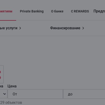
Предп
риятиям
Private Banking
О банке
C REWARDS
ые услуги
Финансирование
даём
на
Цена
 29 объектов