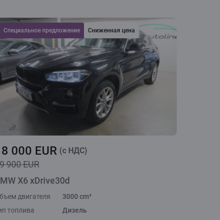
Cпециальное предложение
Сниженная цена
18 000 EUR
(c НДС)
9 900 EUR
MW X6 xDrive30d
бъем двигателя
3000 cm³
ип топлива
Дизель