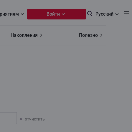
риятиям
Войти
Русский
Накопления
Полезно
oтчистить