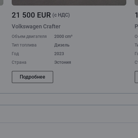
21 500 EUR
(c НДС)
Volkswagen Crafter
P
Объем двигателя
2000 cm³
О
Тип топлива
Дизель
Т
Год
2023
Г
Страна
Эстония
С
Подробнее