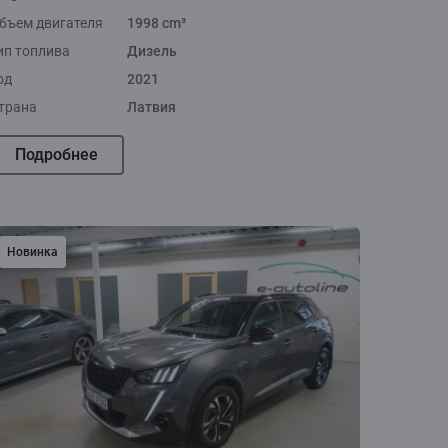
бъем двигателя
1998 cm³
ип топлива
Дизель
од
2021
трана
Латвия
Подробнее
Новинка