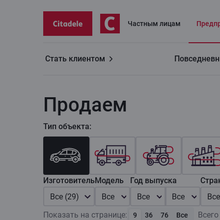
Частным лицaм
Предп
Стать клиентом
Повседневн
Предприятиям
Лизинг для предприятий
Про
Продаем
Тип объекта:
Изготовитель
Модель
Год выпуска
Стра
Все (29)
Все
Все
Все
Все
Показать на странице:
Всего
9
36
76
Все