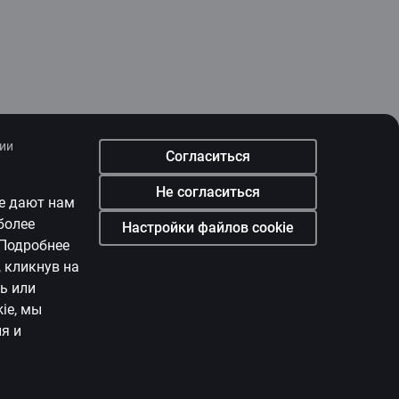
нии
Согласиться
Не согласиться
e
дают нам
более
Настройки файлов cookie
Подробнее
, кликнув на
ь или
kie
, мы
я и