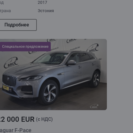
од
2017
трана
Эстония
Подробнее
Cпециальное предложение
22 000 EUR
(c НДС)
aguar F-Pace