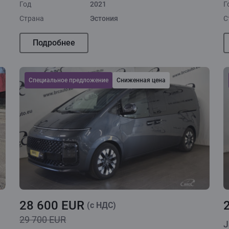
Год
2021
Г
Страна
Эстония
С
Подробнее
Cпециальное предложение
Сниженная цена
28 600 EUR
(c НДС)
29 700 EUR
J