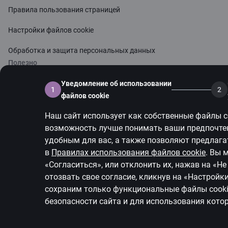
Правила пользования страницей
Настройки файлов cookie
Обработка и защита персональных данных
Полезно
Тарифы для частных лиц
Уведомление об использовании
1
2
файлов cookie
Тарифы для предприятий
Наш сайт использует как собственные файлы
c
Калькулятор валют
возможность лучше понимать ваши предпочтени
удобным для вас, а также позволяют предлаг
Калькуляторы
в
Правилах использования файлов
cookie
.
Вы м
«Согласиться», или отклонить их, нажав на «Н
Доступность
отозвать свое согласие, кликнув на
«Настройк
Карта сайта
сохраним только функциональные файлы
cook
безопасности сайта и для использования котор
Developers Portal (PSD2)
citadele.lt
citadele.e