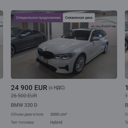
Cпециальное предложение
Сниженная цена
24 900 EUR
(c НДС)
26 500 EUR
1
BMW 330 D
B
Объем двигателя
3000 cm³
О
Тип топлива
Hybrid
Т