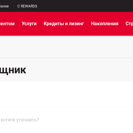
банке
C REWARDS
иентом
Услуги
Кредиты и лизинг
Накопления
Ст
ощник
 хотите уточнить?