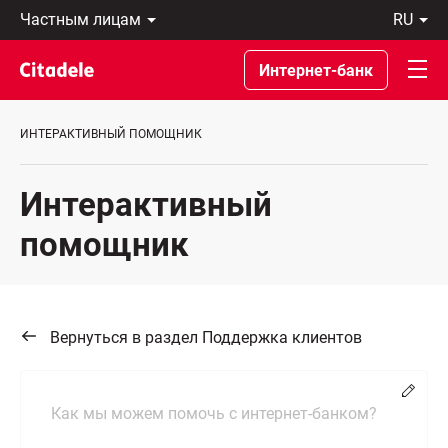
Частным
ru
лицам
Latviski
Предприятиям
По-
Интернет-банк
Private
русски
Banking
In
О
English
ИНТЕРАКТИВНЫЙ ПОМОЩНИК
банке
C
REWARDS
Интерактивный
помощник
Вернуться в раздел Поддержка клиентов
Chang
Как мы можем помочь с интернет-банком?