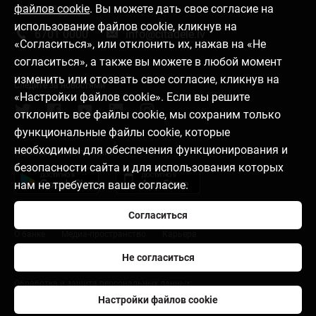
файлов cookie
. Вы можете дать свое согласие на
Связаться с нами
использование файлов cookie, кликнув на
6701 0000
info@citadele.lv
«Согласиться», или отклонить их, нажав на «Не
согласиться», а также вы можете в любой момент
изменить или отозвать свое согласие, кликнув на
Следите за новостями
«Настройки файлов cookie». Если вы решите
отклонить все файлы cookie, мы сохраним только
функциональные файлы cookie, которые
необходимы для обеспечения функционирования и
Установить приложение
безопасности сайта и для использования которых
нам не требуется ваше согласие.
Согласиться
О банке
Медиа-пространство
Карьера
Не согласиться
Правила пользования
Настройки файлов cookie
Обработка и защита персональных данных
Настройки файлов cookie
citadele.lt
citadele.ee
Developers Portal (PSD2)