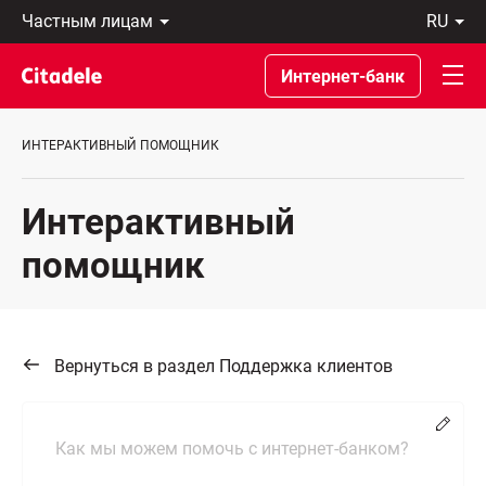
Частным
ru
лицам
Latviski
Предприятиям
По-
Интернет-банк
Private
русски
Banking
In
О
English
ИНТЕРАКТИВНЫЙ ПОМОЩНИК
банке
C
REWARDS
Интерактивный
помощник
Вернуться в раздел Поддержка клиентов
Chang
Как мы можем помочь с интернет-банком?