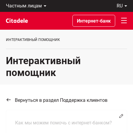
Частным
ru
лицам
Latviski
Предприятиям
По-
Интернет-банк
Private
русски
Banking
In
О
English
ИНТЕРАКТИВНЫЙ ПОМОЩНИК
банке
C
REWARDS
Интерактивный
помощник
Вернуться в раздел Поддержка клиентов
Chang
Как мы можем помочь с интернет-банком?