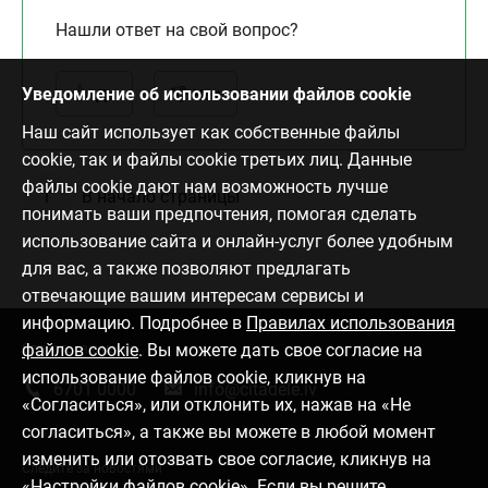
Нашли ответ на свой вопрос?
Уведомление об использовании файлов cookie
Да
Нет
Наш сайт использует как собственные файлы
cookie, так и файлы cookie третьих лиц. Данные
файлы cookie дают нам возможность лучше
В начало страницы
понимать ваши предпочтения, помогая сделать
использование сайта и онлайн-услуг более удобным
для вас, а также позволяют предлагать
отвечающие вашим интересам сервисы и
информацию. Подробнее в
Правилах использования
файлов cookie
. Вы можете дать свое согласие на
Связаться с нами
использование файлов cookie, кликнув на
6701 0000
info@citadele.lv
«Согласиться», или отклонить их, нажав на «Не
согласиться», а также вы можете в любой момент
изменить или отозвать свое согласие, кликнув на
Следите за новостями
«Настройки файлов cookie». Если вы решите