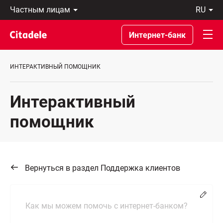
Частным
ru
лицам
Latviski
Предприятиям
По-
Интернет-банк
Private
русски
Banking
In
О
English
ИНТЕРАКТИВНЫЙ ПОМОЩНИК
банке
C
REWARDS
Интерактивный
помощник
Вернуться в раздел Поддержка клиентов
Chang
Как мы можем помочь с интернет-банком?