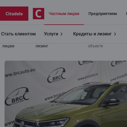
Частным лицaм
Предприятиям
Стать клиентом
Услуги
Кредиты и лизинг
Частным
Авто
Продаём
Информация об
лицам
лизинг
объекте