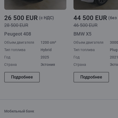
26 500 EUR
44 500 EUR
(c НДС)
(без
28 500 EUR
46 500 EUR
Peugeot 408
BMW X5
Объем двигателя
1200 cm³
Объем двигателя
3000
Тип топлива
Hybrid
Тип топлива
Plug
Год
2025
Год
202
Страна
Эстония
Страна
Эст
Подробнее
Подробнее
Мобильный банк