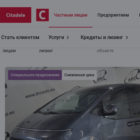
Частным лицaм
Предприятиям
Стать клиентом
Услуги
Кредиты и лизинг
Частным
Авто
Продаём
Информация об
лицам
лизинг
объекте
Cпециальное предложение
Сниженная цена