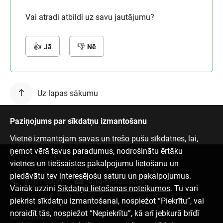
Vai atradi atbildi uz savu jautājumu?
Jā
Nē
Uz lapas sākumu
Paziņojums par sīkdatņu izmantošanu
Vietnē izmantojam savas un trešo pušu sīkdatnes, lai,
ņemot vērā tavus paradumus, nodrošinātu ērtāku
vietnes un tiešsaistes pakalpojumu lietošanu un
Sazinies ar mums
piedāvātu tev interesējošu saturu un pakalpojumus.
6701 0000
info@citadele.lv
Vairāk uzzini
Sīkdatņu lietošanas noteikumos
. Tu vari
piekrist sīkdatņu izmantošanai, nospiežot “Piekrītu”, vai
noraidīt tās, nospiežot “Nepiekrītu”, kā arī jebkurā brīdī
Mēs sociālajos tīklos