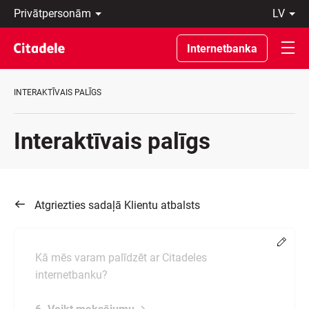
Privātpersonām
lv
Uzņēmumiem
Latviski
Private
По-
Internetbanka
Banking
русски
Par
In
banku
English
INTERAKTĪVAIS PALĪGS
C
REWARDS
Interaktīvais palīgs
Atgriezties sadaļā Klientu atbalsts
Chang
Kā mēs varam palīdzēt ar Citadeles
internetbanku?