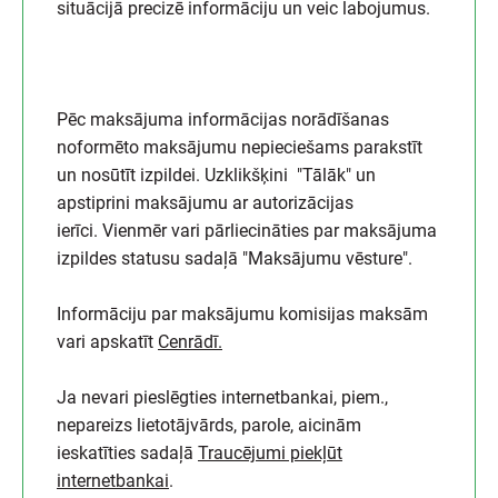
situācijā precizē informāciju un veic labojumus.
Pēc maksājuma informācijas norādīšanas
noformēto maksājumu nepieciešams parakstīt
un nosūtīt izpildei. Uzklikšķini "Tālāk" un
apstiprini maksājumu ar autorizācijas
ierīci. Vienmēr vari pārliecināties par maksājuma
izpildes statusu sadaļā "Maksājumu vēsture".
Informāciju par maksājumu komisijas maksām
vari apskatīt
Cenrādī.
Ja nevari pieslēgties internetbankai, piem.,
nepareizs lietotājvārds, parole, aicinām
ieskatīties sadaļā
Traucējumi piekļūt
internetbankai
.