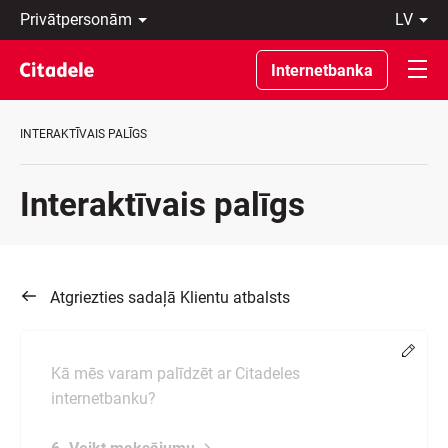
Privātpersonām
lv
Uzņēmumiem
Latviski
Private
По-
Internetbanka
Banking
русски
Par
In
banku
English
INTERAKTĪVAIS PALĪGS
C
REWARDS
Interaktīvais palīgs
Atgriezties sadaļā Klientu atbalsts
Chang
Kā mēs varam palīdzēt ar Citadeles
internetbanku?