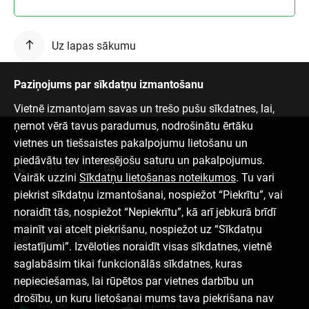
Uz lapas sākumu
Paziņojums par sīkdatņu izmantošanu
Vietnē izmantojam savas un trešo pušu sīkdatnes, lai,
ņemot vērā tavus paradumus, nodrošinātu ērtāku
vietnes un tiešsaistes pakalpojumu lietošanu un
Sazinies ar mums
piedāvātu tev interesējošu saturu un pakalpojumus.
6701 0000
info@citadele.lv
Vairāk uzzini
Sīkdatņu lietošanas noteikumos
. Tu vari
piekrist sīkdatņu izmantošanai, nospiežot “Piekrītu”, vai
noraidīt tās, nospiežot “Nepiekrītu”, kā arī jebkurā brīdī
Mēs sociālajos tīklos
mainīt vai atcelt piekrišanu, nospiežot uz “Sīkdatņu
iestatījumi”. Izvēloties noraidīt visas sīkdatnes, vietnē
saglabāsim tikai funkcionālās sīkdatnes, kuras
nepieciešamas, lai rūpētos par vietnes darbību un
Lejupielādēt aplikāciju
drošību, un kuru lietošanai mums tava piekrišana nav