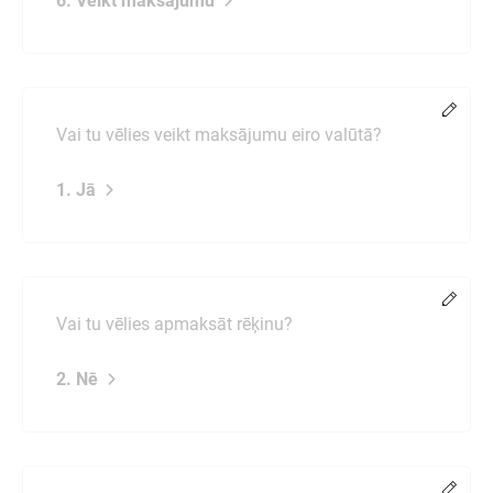
6. Veikt maksājumu
Chang
Vai tu vēlies veikt maksājumu eiro valūtā?
1. Jā
Chang
Vai tu vēlies apmaksāt rēķinu?
2. Nē
Chang