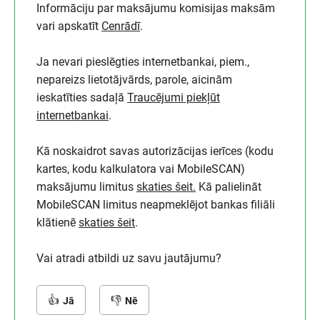
Informāciju par maksājumu komisijas maksām
vari apskatīt
Cenrādī
.
Ja nevari pieslēgties internetbankai, piem.,
nepareizs lietotājvārds, parole, aicinām
ieskatīties sadaļā
Traucējumi piekļūt
internetbankai
.
Kā noskaidrot savas autorizācijas ierīces (kodu
kartes, kodu kalkulatora vai MobileSCAN)
maksājumu limitus
skaties šeit.
Kā palielināt
MobileSCAN limitus neapmeklējot bankas filiāli
klātienē
skaties šeit
.
Vai atradi atbildi uz savu jautājumu?
Jā
Nē