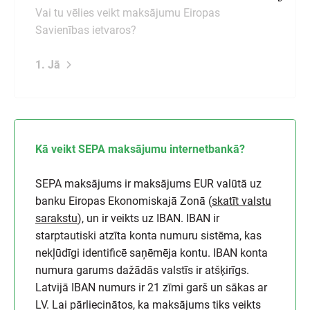
Vai tu vēlies veikt maksājumu Eiropas
Savienības ietvaros?
1. Jā
Kā veikt SEPA maksājumu internetbankā?
SEPA maksājums ir maksājums EUR valūtā uz
banku Eiropas Ekonomiskajā Zonā (
skatīt valstu
sarakstu
), un ir veikts uz IBAN. IBAN ir
starptautiski atzīta konta numuru sistēma, kas
nekļūdīgi identificē saņēmēja kontu. IBAN konta
numura garums dažādās valstīs ir atšķirīgs.
Latvijā IBAN numurs ir 21 zīmi garš un sākas ar
LV. Lai pārliecinātos, ka maksājums tiks veikts