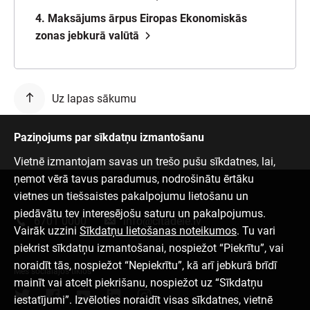
4. Maksājums ārpus Eiropas Ekonomiskās
zonas jebkurā valūtā
Uz lapas sākumu
Paziņojums par sīkdatņu izmantošanu
Vietnē izmantojam savas un trešo pušu sīkdatnes, lai,
ņemot vērā tavus paradumus, nodrošinātu ērtāku
vietnes un tiešsaistes pakalpojumu lietošanu un
Sazinies ar mums
piedāvātu tev interesējošu saturu un pakalpojumus.
6701 0000
info@citadele.lv
Vairāk uzzini
Sīkdatņu lietošanas noteikumos
. Tu vari
piekrist sīkdatņu izmantošanai, nospiežot “Piekrītu”, vai
noraidīt tās, nospiežot “Nepiekrītu”, kā arī jebkurā brīdī
Mēs sociālajos tīklos
mainīt vai atcelt piekrišanu, nospiežot uz “Sīkdatņu
iestatījumi”. Izvēloties noraidīt visas sīkdatnes, vietnē