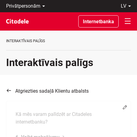
Privātpersonām
lv
Uzņēmumiem
Latviski
Private
По-
Internetbanka
Banking
русски
Par
In
banku
English
INTERAKTĪVAIS PALĪGS
C
REWARDS
Interaktīvais palīgs
Atgriezties sadaļā Klientu atbalsts
Chang
Kā mēs varam palīdzēt ar Citadeles
internetbanku?