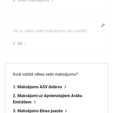
6. Veikt maksājumu
Chang
Vai tu vēlies veikt maksājumu eiro valūtā?
2. Nē
Kurā valūtā vēlies veikt maksājumu?
1. Maksājums ASV dolāros
2. Maksājumi uz Apvienotajiem Arābu
Emirātiem
3. Maksājums Ķīnas juaņās