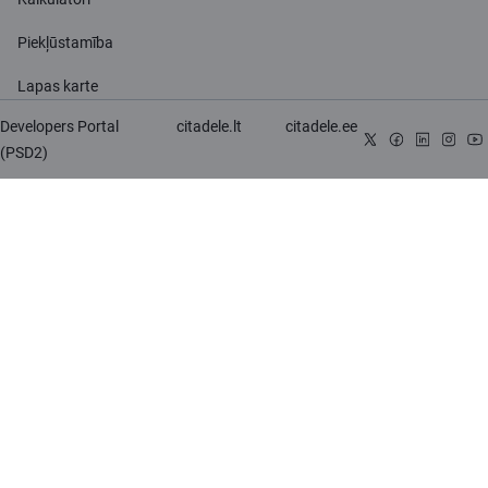
Piekļūstamība
Lapas karte
Developers Portal
citadele.lt
citadele.ee
(PSD2)