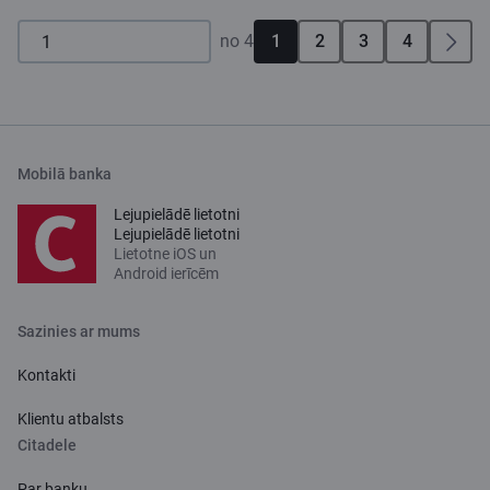
no 4
1
2
3
4
Mobilā banka
Lejupielādē lietotni
Lejupielādē lietotni
Lietotne iOS un
Android ierīcēm
Sazinies ar mums
Kontakti
Klientu atbalsts
Citadele
Par banku