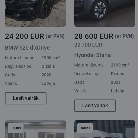
24 200 EUR
28 600 EUR
(ar PVN)
(ar PVN)
29 700 EUR
BMW 520 d xDrive
Hyundai Staria
Motora tilpums
1995 cm³
Motora tilpums
2199 cm³
Degvielas tips
Dīzelis
Degvielas tips
Dīzelis
Gads
2020
Gads
2021
Valsts
Latvija
Valsts
Latvija
Lasīt vairāk
Lasīt vairāk
Jauns
Jauns