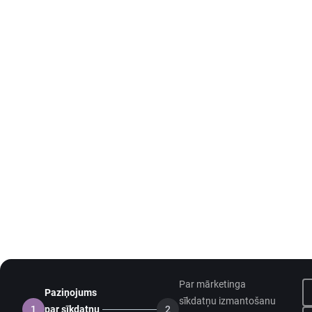
Par mārketinga
Paziņojums
sīkdatņu izmantošanu
1
par sīkdatņu
2