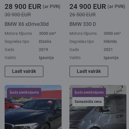
28 900 EUR
24 900 EUR
(ar PVN)
(ar PVN)
30 900 EUR
26 500 EUR
BMW X6 xDrive30d
BMW 330 D
Motora tilpums
3000 cm³
Motora tilpums
3000 cm³
Degvielas tips
Dīzelis
Degvielas tips
Hibrīds
Gads
2019
Gads
2021
Valsts
Igaunija
Valsts
Igaunija
Lasīt vairāk
Lasīt vairāk
Īpašs piedāvājums
Īpašs piedāvājums
Samazināta cena