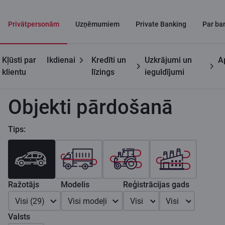
Privātpersonām
Uzņēmumiem
Private Banking
Par ba
Kļūsti par
Ikdienai
Kredīti un
Uzkrājumi un
A
Privātpersonām
Auto līzings
Pārdodam
klientu
līzings
ieguldījumi
Objekti pārdošanā
Tips:
Ražotājs
Modelis
Reģistrācijas gads
Visi (29)
Visi modeļi
Visi
Visi
Valsts