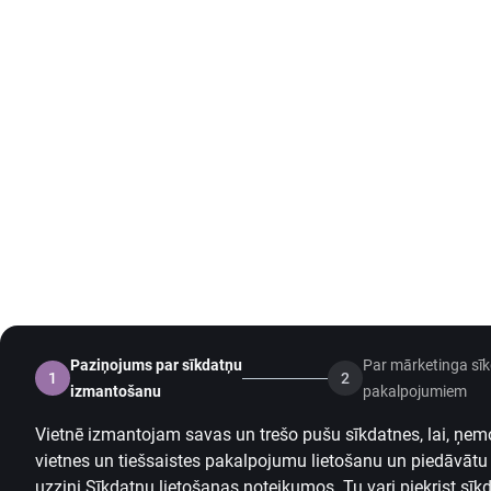
Paziņojums par sīkdatņu
Par mārketinga sī
1
2
izmantošanu
pakalpojumiem
Vietnē izmantojam savas un trešo pušu sīkdatnes, lai, ņem
vietnes un tiešsaistes pakalpojumu lietošanu un piedāvātu
uzzini
Sīkdatņu lietošanas noteikumos
.
Tu vari piekrist sī