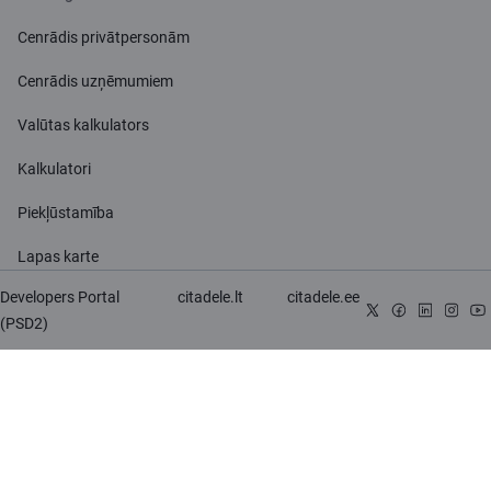
Cenrādis privātpersonām
Cenrādis uzņēmumiem
Valūtas kalkulators
Kalkulatori
Piekļūstamība
Lapas karte
Developers Portal
citadele.lt
citadele.ee
(PSD2)