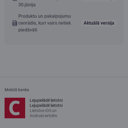
30.jūnija
Produktu un pakalpojumu
cenrādis, kuri vairs netiek
Aktuālā versija
piedāvāti
Mobilā banka
Lejupielādē lietotni
Lejupielādē lietotni
Lietotne iOS un
Android ierīcēm