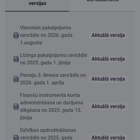
versijas
apdrošināšanas
izskatīšana
Komisijas maksa par
23 EUR mēnesī (ieskaitot
prēmiju iemaksu
klienta seifa satura
PVN)
Galvojumu maiņa; Līguma
50 EUR
sadalījumā
uzglabāšanu bankas
noteikumu grozījumu
Vienotais pakalpojumu
Citadele kopējā seifā
noformēšana; Kredīta,
1
Spēkā tikai jaunslēgumiem.
cenrādis no 2026. gada
Aktuālā versija
galvojuma līguma kopijas
1.augusta
izsniegšana; Atkārtota
Uzzināt vairāk par Dzīvības apdrošināšanu
grafika izsniegšana pēc
Līzinga pakalpojumu cenrādis
Aktuālā versija
klienta (t.sk. galvinieka)
no 2025. gada 1. jūnija
pieprasījuma
Pensiju 3. līmeņa cenrādis no
Aktuālā versija
2026. gada 1. aprīļa
Finanšu instrumenta konta
administrēšana un darījumu
Aktuālā versija
slēgšana no 2025. gada 15.
jūnija
Dzīvības apdrošināšanas
cenrādis no 2025. gada
Aktuālā versija