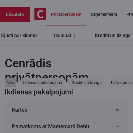
Privātpersonām
Uzņēmumiem
Pri
Kļūsti par klientu
Ikdienai
Kredīti un līzings
Privātpersonām
Cenrādis privātpersonām
Cenrādis
privātpersonām
Visi
Ikdienas pakalpojumi
Kredīti un līzings
Uzkrājumi u
Ikdienas pakalpojumi
Kartes
Pamatkonts ar Mastercard Debit
1
C lite (virtuāla karte)